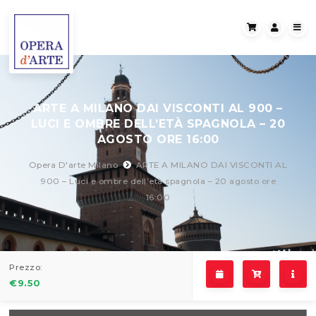
ARTE A MILANO DAI VISCONTI AL 900 –
LUCI E OMBRE DELL’ETÀ SPAGNOLA – 20
AGOSTO ORE 16:00
Opera D'arte Milano
ARTE A MILANO DAI VISCONTI AL
900 – Luci e ombre dell’età spagnola – 20 agosto ore
16:00
Prezzo:
€
9.50