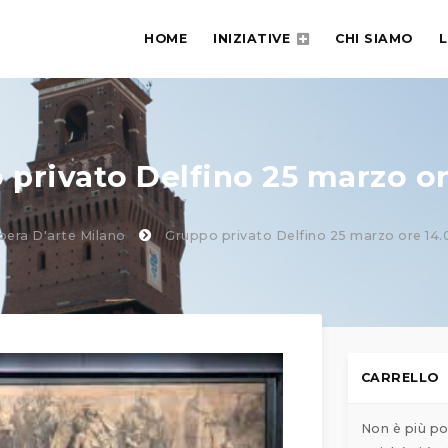
HOME
INIZIATIVE
CHI SIAMO
L
 privato Delfino 25 marzo or
pera D'arte Milano
Gruppo privato Delfino 25 marzo ore 14.
CARRELLO
Non è più po