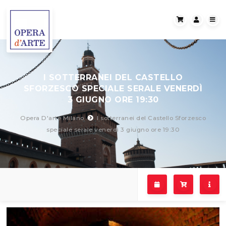
I SOTTERRANEI DEL CASTELLO
SFORZESCO SPECIALE SERALE VENERDÌ
3 GIUGNO ORE 19:30
Opera D'arte Milano
I sotterranei del Castello Sforzesco
speciale serale venerdì 3 giugno ore 19:30