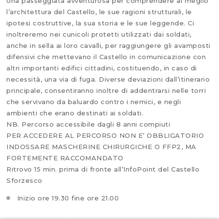
Una passeggiata avventurosa per comprendere al meglio
l’architettura del Castello, le sue ragioni strutturali, le
ipotesi costruttive, la sua storia e le sue leggende. Ci
inoltreremo nei cunicoli protetti utilizzati dai soldati,
anche in sella ai loro cavalli, per raggiungere gli avamposti
difensivi che mettevano il Castello in comunicazione con
altri importanti edifici cittadini, costituendo, in caso di
necessità, una via di fuga. Diverse deviazioni dall’itinerario
principale, consentiranno inoltre di addentrarsi nelle torri
che servivano da baluardo contro i nemici, e negli
ambienti che erano destinati ai soldati.
NB. Percorso accessibile dagli 8 anni compiuti
PER ACCEDERE AL PERCORSO NON E’ OBBLIGATORIO
INDOSSARE MASCHERINE CHIRURGICHE O FFP2, MA
FORTEMENTE RACCOMANDATO
Ritrovo 15 min. prima di fronte all’InfoPoint del Castello
Sforzesco
Inizio ore 19.30 fine ore 21.00