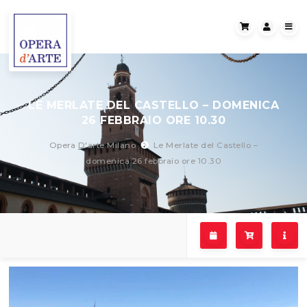
LE MERLATE DEL CASTELLO – DOMENICA
26 FEBBRAIO ORE 10.30
Opera D'arte Milano
Le Merlate del Castello –
domenica 26 febbraio ore 10.30