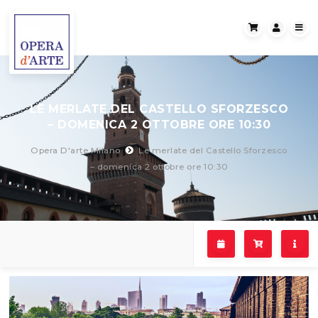
LE MERLATE DEL CASTELLO SFORZESCO
– DOMENICA 2 OTTOBRE ORE 10:30
Opera D'arte Milano
Le merlate del Castello Sforzesco
– domenica 2 ottobre ore 10:30