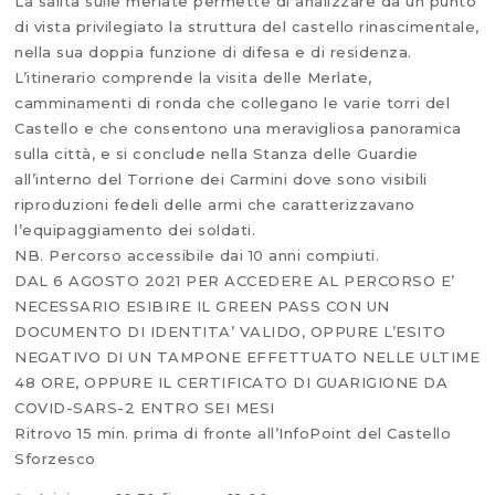
La salita sulle merlate permette di analizzare da un punto
di vista privilegiato la struttura del castello rinascimentale,
nella sua doppia funzione di difesa e di residenza.
L’itinerario comprende la visita delle Merlate,
camminamenti di ronda che collegano le varie torri del
Castello e che consentono una meravigliosa panoramica
sulla città, e si conclude nella Stanza delle Guardie
all’interno del Torrione dei Carmini dove sono visibili
riproduzioni fedeli delle armi che caratterizzavano
l’equipaggiamento dei soldati.
NB. Percorso accessibile dai 10 anni compiuti.
DAL 6 AGOSTO 2021 PER ACCEDERE AL PERCORSO E’
NECESSARIO ESIBIRE IL GREEN PASS CON UN
DOCUMENTO DI IDENTITA’ VALIDO, OPPURE L’ESITO
NEGATIVO DI UN TAMPONE EFFETTUATO NELLE ULTIME
48 ORE, OPPURE IL CERTIFICATO DI GUARIGIONE DA
COVID-SARS-2 ENTRO SEI MESI
Ritrovo 15 min. prima di fronte all’InfoPoint del Castello
Sforzesco