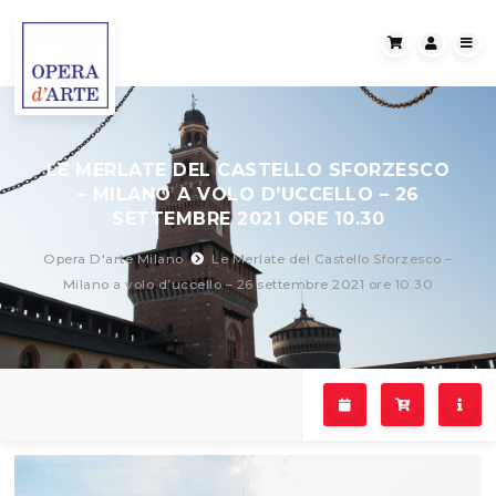
LE MERLATE DEL CASTELLO SFORZESCO
– MILANO A VOLO D’UCCELLO – 26
SETTEMBRE 2021 ORE 10.30
Opera D'arte Milano
Le Merlate del Castello Sforzesco –
Milano a volo d’uccello – 26 settembre 2021 ore 10.30