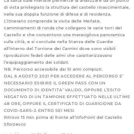
La salita sulle merlate permette di analizzare da un punto
di vista privilegiato la struttura del castello rinascimentale,
nella sua doppia funzione di difesa e di residenza.
L’itinerario comprende la visita delle Merlate,
camminamenti di ronda che collegano le varie torri del
Castello e che consentono una meravigliosa panoramica
sulla città, e si conclude nella Stanza delle Guardie
all’interno del Torrione dei Carmini dove sono visibili
riproduzioni fedeli delle armi che caratterizzavano
l’equipaggiamento dei soldati.
NB. Percorso accessibile dai 10 anni compiuti.
DAL 6 AGOSTO 2021 PER ACCEDERE AL PERCORSO E’
NECESSARIO ESIBIRE IL GREEN PASS CON UN
DOCUMENTO DI IDENTITA’ VALIDO, OPPURE L’ESITO
NEGATIVO DI UN TAMPONE EFFETTUATO NELLE ULTIME
48 ORE, OPPURE IL CERTIFICATO DI GUARIGIONE DA
COVID-SARS-2 ENTRO SEI MESI
Ritrovo 15 min. prima di fronte all’InfoPoint del Castello
Sforzesco