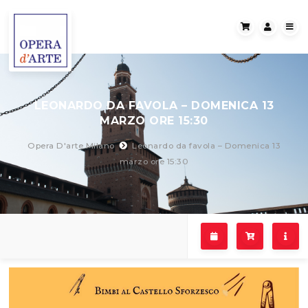
LEONARDO DA FAVOLA – DOMENICA 13
MARZO ORE 15:30
Opera D'arte Milano
Leonardo da favola – Domenica 13
marzo ore 15:30