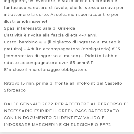
ingegnere, un inventore, è stato anche un creativo e
fantasioso narratore di favole, che lui stesso creava per
intrattenere la corte. Ascoltiamo i suoi racconti e poi
illustriamoli insieme!
Spazi interessati: Sala di Griselda
L’attività è rivolta alla fascia di età 4-7 anni.
Costo: bambino € 8 (il biglietto di ingresso al museo è
gratuito) – Adulto accompagnatore (obbligatorio) € 13
(comprensivo di ingresso al museo) – Ridotto Labò e
ridotto accompagnatore over 65 anni € 11
E’ incluso il microfonaggio obbligatorio
Ritrovo 15 min. prima di fronte all’InfoPoint del Castello
Sforzesco
DAL 10 GENNAIO 2022 PER ACCEDERE AL PERCORSO E’
NECESSARIO ESIBIRE IL GREEN PASS RAFFORZATO
CON UN DOCUMENTO DI IDENTITA’ VALIDO E
INDOSSARE MARCHERINE CHIRURGICHE O FFP2