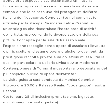
atmosfere sospese, la sua essenzialità raffinata, la
figurazione rigorosa che ci evoca una classicità senza
tempo e che lo ha reso uno dei protagonisti dell’arte
italiana del Novecento. Come scritto nel comunicato
ufficiale per la stampa: “la mostra Felice Casorati è
un’antologica che ricostruisce l’intero arco di attività
dell’artista, ripercorrendo le diverse stagioni della sua
pittura. Concepita per le sale di Palazzo Reale,
l’esposizione raccoglie cento opere di assoluto rilievo, tra
dipinti, sculture, disegni e opere grafiche, provenienti da
prestigiose raccolte private e da collezioni museali, tra le
quali, in particolare la Galleria Civica d’Arte Moderna e
Contemporanea di Torino, il museo italiano depositario del
più cospicuo nucleo di opere dell’artista”
La visita guidata sarà condotta da Monica Colombo
Ritrovo ore 20.00 a Palazzo Reale, “coda gruppi” mostra
Casorati
Costo: euro 25 all inclusive (prenotazione, biglietto,
microfonaggio e visita guidata)