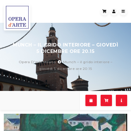
MUNCH – IL GRIDO INTERIORE – GIOVEDÌ
5 DICEMBRE ORE 20.15
Opera D'arte Milano
Munch – il grido interiore –
giovedì 5 dicembre ore 20.15