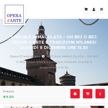
SPECIALE IMMACOLATA – OH BEJ O BEJ:
TESORI D’ARTE E TRADIZIONI MILANESI
GIOVEDÌ 8 DICEMBRE ORE 15.30
Opera D'arte Milano
SPECIALE IMMACOLATA – OH BEJ
O BEJ: tesori d’arte e tradizioni milanesi Giovedì 8
dicembre ore 15.30
Prezzo:
€
9.50