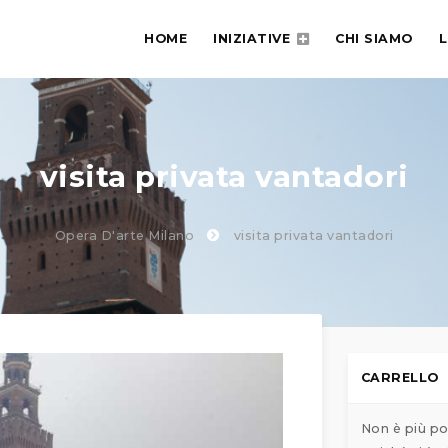
HOME
INIZIATIVE
CHI SIAMO
L
visita privata vantadori
Opera D'arte Milano
visita privata vantadori
CARRELLO
Non è più po