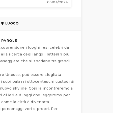
06/04/2024
LUOGO
E PAROLE
scoprendone i luoghi resi celebri da
lla ricerca degli angoli letterari più
passeggiate che si snodano tra grandi
ure Unesco, può essere sfogliata
i suoi palazzi ottocenteschi custodi di
l nuovo skyline. Così la incontreremo a
i di ieri e di oggi che leggeremo per
e come la città è diventata
i personaggi veri e propri. Per