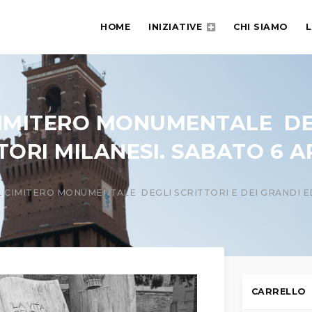
HOME
INIZIATIVE
CHI SIAMO
L
L CIMITERO MONUMENTALE DEG
TORI MILANESI. SABATO 6 AP
 IL CIMITERO MONUMENTALE DEGLI SCRITTORI E DEI GRANDI ED
CARRELLO