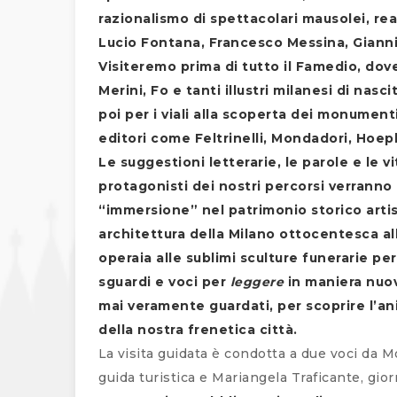
razionalismo di spettacolari mausolei, rea
Lucio Fontana, Francesco Messina, Giannin
Visiteremo prima di tutto il Famedio, do
Merini, Fo e tanti illustri milanesi di na
poi per i viali alla scoperta dei monumenti
editori come Feltrinelli, Mondadori, Hoepli
Le suggestioni letterarie, le parole e le v
protagonisti dei nostri percorsi verranno
“immersione” nel patrimonio storico artis
architettura della Milano ottocentesca alla
operaia alle sublimi sculture funerarie pe
sguardi e voci per
leggere
in maniera nuov
mai veramente guardati, per scoprire l’an
della nostra frenetica città.
La visita guidata è condotta a due voci da M
guida turistica e Mariangela Traficante, giorna